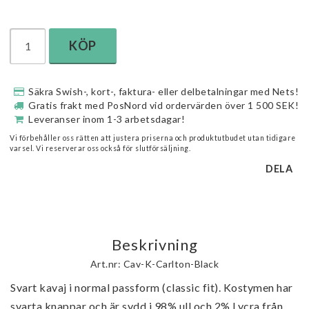
KÖP
Säkra Swish-, kort-, faktura- eller delbetalningar med Nets!
Gratis frakt med PosNord vid ordervärden över 1 500 SEK!
Leveranser inom 1-3 arbetsdagar!
Vi förbehåller oss rätten att justera priserna och produktutbudet utan tidigare
varsel. Vi reserverar oss också för slutförsäljning.
DELA
Beskrivning
Art.nr: Cav-K-Carlton-Black
Svart kavaj i normal passform (classic fit). Kostymen har 
svarta knappar och är sydd i 98% ull och 2% Lycra från 