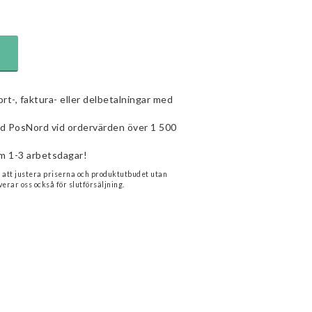
ort-, faktura- eller delbetalningar med
ed PosNord vid ordervärden över 1 500
m 1-3 arbetsdagar!
n att justera priserna och produktutbudet utan
verar oss också för slutförsäljning.