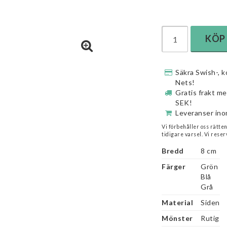
KÖP
Säkra Swish-, k
Nets!
Gratis frakt m
SEK!
Leveranser ino
Vi förbehåller oss rätte
tidigare varsel. Vi reser
Bredd
8 cm
Färger
Grön

Blå

Grå
Material
Siden
Mönster
Rutig