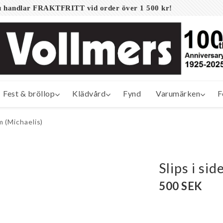
 du handlar FRAKTFRITT vid order över 1 500 kr!
Fest & bröllop
Klädvård
Fynd
Varumärken
F
cm (Michaelis)
Slips i si
500 SEK