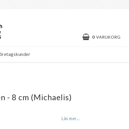
0
VARUKORG
öretagskunder
den - 8 cm (Michaelis)
Läs mer...