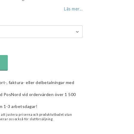
Läs mer...
ort-, faktura- eller delbetalningar med
ed PosNord vid ordervärden över 1 500
m 1-3 arbetsdagar!
n att justera priserna och produktutbudet utan
verar oss också för slutförsäljning.