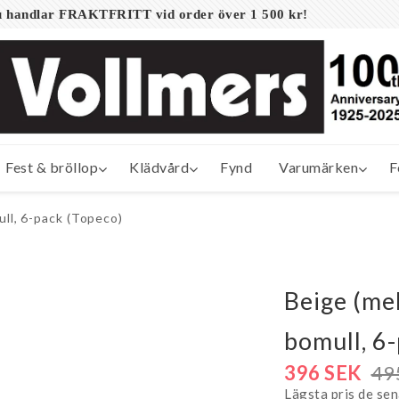
 du handlar FRAKTFRITT vid order över 1 500 kr!
Fest & bröllop
Klädvård
Fynd
Varumärken
F
ull, 6-pack (Topeco)
Beige (me
bomull, 6
396 SEK
49
Lägsta pris de se