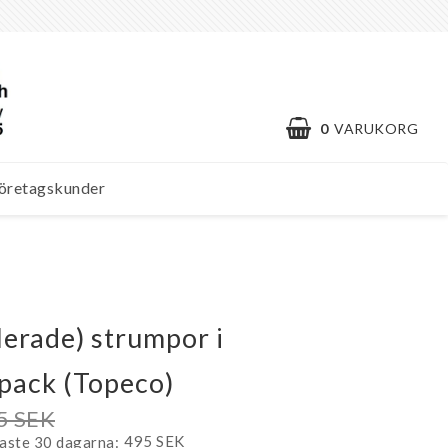
0
VARUKORG
öretagskunder
lerade) strumpor i
-pack (Topeco)
5 SEK
495 SEK
naste 30 dagarna