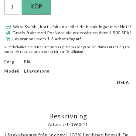
KÖP
Säkra Swish-, kort-, faktura- eller delbetalningar med Nets!
Gratis frakt med PosNord vid ordervärden över 1 500 SEK!
Leveranser inom 1-3 arbetsdagar!
Vi förbehåller oss rätten att justera priserna och produktutbudet utan tidigare
varsel. Vi reserverar oss också för slutförsäljning.
Färg
Blå
Modell
Långkalsong
DELA
Beskrivning
Art.nr: J-J23960-11
Långkalsonger från 
Jockey
 i 100% finribbad bomull. De 