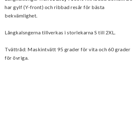
har gylf (Y-front) och ribbad resår för bästa 
bekvämlighet.
Långkalsngerna tillverkas i storlekarna S till 2XL.
Tvättråd: Maskintvätt 95 grader för vita och 60 grader 
för övriga.